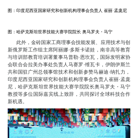
图：印度尼西亚国家研究和创新机构理事会负责人 崔丽·孟庞尼
图：哈萨克斯坦世界技能大赛学院院长 奥马罗夫・马宁
此外，金砖国家工商理事会技能发展、应用技术与创
新俄罗斯工作组主席阿丽娜·多斯卡诺娃，南非高等教育
与培训部教育培训署董事马普勒·恩坎瓦，国际发明家协
会联合会拉美办事处负责人马赛罗·维瓦卡，伊朗伊斯兰
共和国驻广州总领事馆技术和创新参赞马赫迪·纳扎力，
印度尼西亚国家研究和创新机构理事会负责人崔丽·孟庞
尼，哈萨克斯坦世界技能大赛学院院长奥马罗夫・马宁
教授等多位国际嘉宾线上致辞，共同探讨全球科技合作
新机遇。