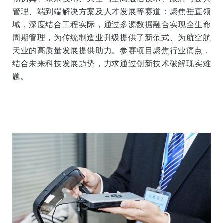
造赛道：既有传统装备的数字化和信息化，也有高端装
备的产业化应用；数字医疗赛道：涵盖智能医疗设备、
远程诊疗、人工智能辅助诊断、医疗数据管理等多个方
向；绿色能源赛道：横跨新能源材料创新、绿色能源技
术应用、低碳循环经济三大领域；人工智能赛道：AIGC
在文化领域的应用、大模型在视觉质检的落地、人工智
能在公益场景的体现；数字农业赛道：紧密围绕金砖国
家农业发展中遇到的核心问题，面向播种机、施肥机等
农业机械，病虫害防治、农田遥感监测等农业应用；虚
拟仿真、未来技术、天空与空间通信技术、政府与公共
管理、端到端解决方案及人才发展等赛道：聚焦垂直领
域，深度结合工程实际，通过多源数据融合实现全生命
周期管理，为传统制造业升级提供了新范式、为航空航
天业的高质量发展提供助力。参赛项目聚焦行业痛点，
结合未来科技发展趋势，力求通过创新技术破解现实难
题。