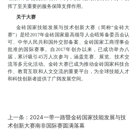
图：赛事活动期间，嘉宾和参赛选手参观未来技术展示体验中心
志愿者风采：青春力量，默默奉献
来自厦门兴才职业技术学院经贸学院的25名学生志愿
者承担了参赛选手报到、检录、候场引导、比赛现场助
理和开闭幕式辅助司仪等多项赛事工作，他们以积极、
细致和周到的协作精神，为本次大赛顺利成功举办，发
挥了至关重要的服务保障支撑作用。
关于大赛
金砖国家技能发展与技术创新大赛（简称“金砖大
赛”）是经2017年金砖国家最高领导人会晤筹备委员会认
可、中华人民共和国外交部备案、金砖国家工商理事会
批准的国际赛事。自2017年创办以来，已成功举办八
届，累计吸引45万人次参与，涵盖竞赛、展览、技术交