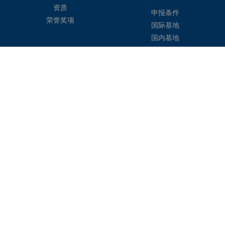
关于我们
标准制订
成立背景
标准单位简介
业务架构
金砖团体标准
工作重点
项目成果
国际训练基地
资质
申报条件
荣誉奖项
国际基地
国内基地
金砖大讲堂
金砖大赛
金砖大讲堂
金砖国家职业技能大赛
一带一路暨金砖国家技能发展与技术创新大赛