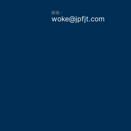
邮箱：
woke@jpfjt.com