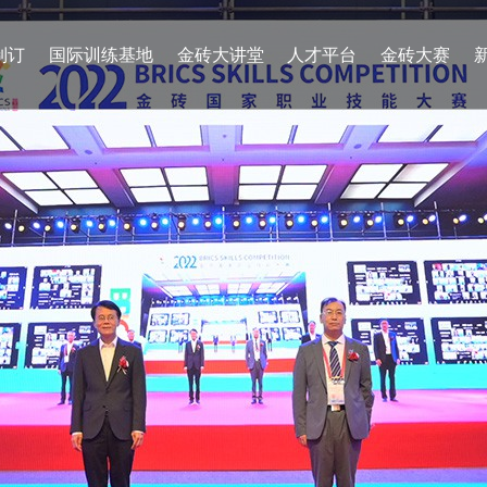
制订
国际训练基地
金砖大讲堂
人才平台
金砖大赛