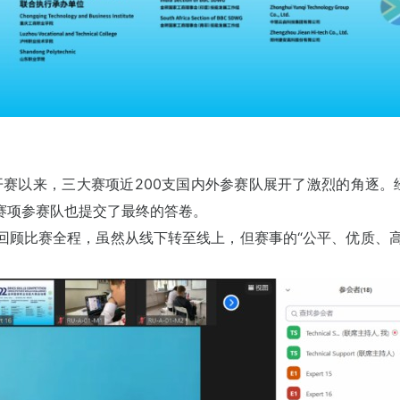
式开赛以来，三大赛项近200支国内外参赛队展开了激烈的角逐。
赛项参赛队也提交了最终的答卷。
回顾比赛全程，虽然从线下转至线上，但赛事的“公平、优质、