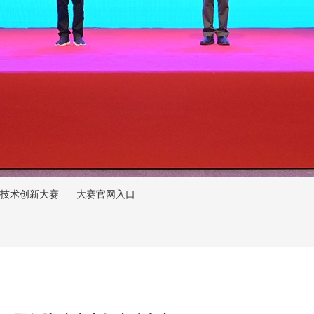
技术创新大赛
大赛官网入口